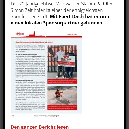
Der 20-jährige Ybbser Wildwasser-Slalom-Paddler
Ebert Dach GmbH
Ebert Dach GmbH
Simon Zeitlhofer ist einer der erfolgreichsten
ebertdach
ebertdach
Sportler der Stadt.
Mit Ebert Dach hat er nun
Jan 4, 2022
Sept 12, 2021
einen lokalen Sponsorpartner gefunden
.
1
0
0
7
1
0
FACEBOOK
FACEBOOK
Team building💪💪💪
Neue Baustelle im
unsere Arbeiten aus
Herzen von Ybbs/Donau.
anderer Perspektive 🤘🤘
🤘
Ebert Dach GmbH
ebertdach
Ebert Dach GmbH
Den ganzen Bericht lesen
Sept 13, 2019