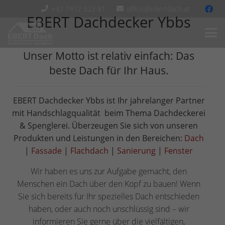
+43 7412 523 81
office@ebertdach.at
EBERT Dachdecker Ybbs
Unser Motto ist relativ einfach: Das
beste Dach für Ihr Haus.
EBERT Dachdecker Ybbs ist Ihr jahrelanger Partner
mit Handschlagqualität beim Thema Dachdeckerei
& Spenglerei. Überzeugen Sie sich von unseren
Produkten und Leistungen in den Bereichen:
Dach
|
Fassade
|
Flachdach
|
Sanierung
|
Fenster
Wir haben es uns zur Aufgabe gemacht, den
Menschen ein Dach über den Kopf zu bauen! Wenn
Sie sich bereits für Ihr spezielles Dach entschieden
haben, oder auch noch unschlüssig sind – wir
informieren Sie gerne über die vielfältigen,