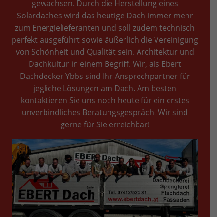
gewachsen. Durch die Herstellung eines
Solardaches wird das heutige Dach immer mehr
zum Energielieferanten und soll zudem technisch
perfekt ausgeführt sowie äußerlich die Vereinigung
von Schönheit und Qualität sein. Architektur und
Dachkultur in einem Begriff. Wir, als Ebert
Dachdecker Ybbs sind Ihr Ansprechpartner für
jegliche Lösungen am Dach. Am besten
kontaktieren Sie uns noch heute für ein erstes
unverbindliches Beratungsgespräch. Wir sind
gerne für Sie erreichbar!