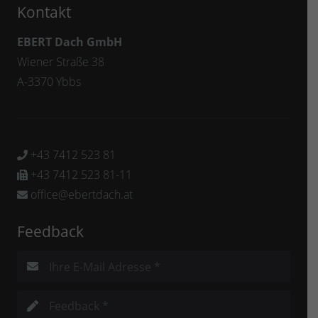
Kontakt
EBERT Dach GmbH
Wiener Straße 38
A-3370 Ybbs
+43 7412 523 81

+43 7412 523 81-11

office@ebertdach.at

Feedback