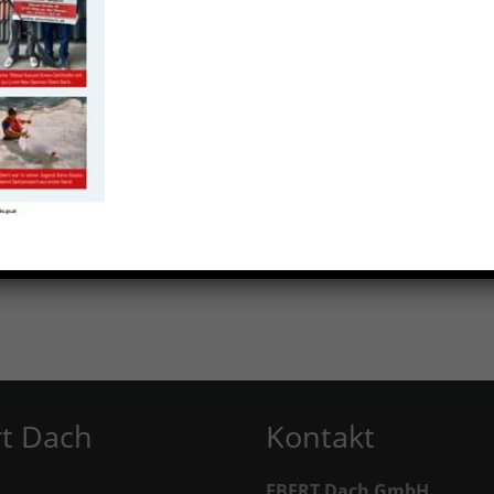
t Dach
Kontakt
EBERT Dach GmbH