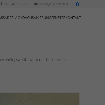
+43 7412 523 81
office@ebertdach.at
ASSADE
FLACHDACH
SANIERUNG
FENSTER
KONTAKT
eslehrlingswettbewerb der Dachdecker.