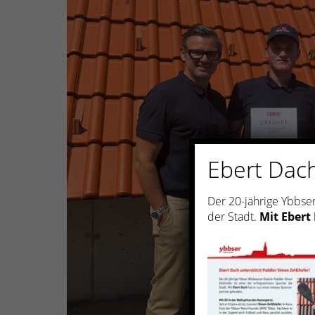
Ebert Dach
Der 20-jährige Ybbser
der Stadt.
Mit Ebert