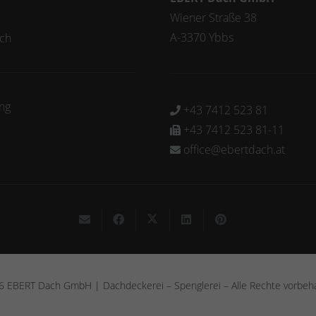
e
Wiener Straße 38
A-3370 Ybbs
ch
ng
+43 7412 523 81

+43 7412 523 81-11

office@ebertdach.at

 EBERT Dach GmbH | Dachdeckerei – Spenglerei – Alle Rechte vorbeh