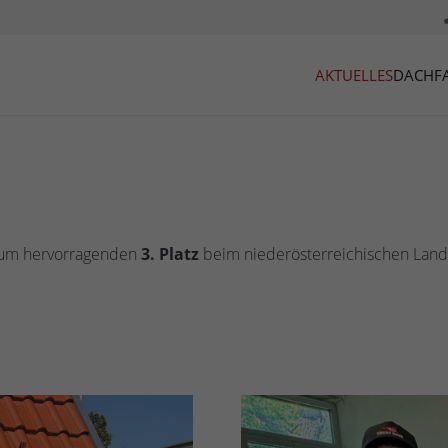
AKTUELLES
DACH
F
r zum hervorragenden
3. Platz
beim niederösterreichischen Land