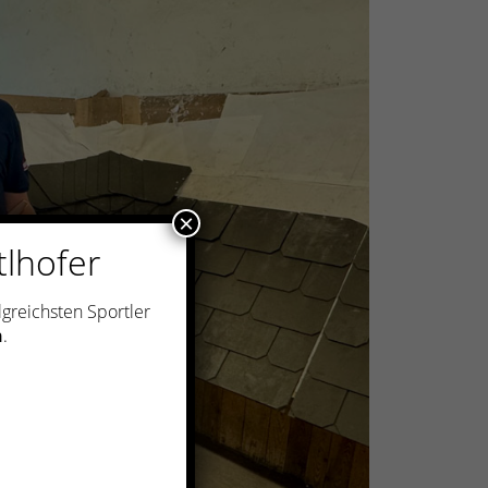
×
tlhofer
lgreichsten Sportler
n
.